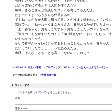
春呼もいろいろ考えてんだけど、字がかけないの。
だから文字にするときは人間を使うんだぁ
毎朝、さるこさんと相談してコラムを考えてるんだよ。
たまーにくまごろうさんも代筆するの。
でもね、なかなか人間に思ってることがうまく伝わらなくていや
普段でも、「ねーねーくまごろうさん、春呼おなかがすいたよー
「あー春ちゃん、おちっこですか？おちっこしたいの？」なんて
「違うの、おなかすいたの！」「NO!吠えない！はい、おちっこ
いやんなっちゃう。
そいで春呼がトイレに行ってもおしっこしなかったら「春ちゃん
たいっていったでしょ！」って怒るんだぁ。
春呼、そんなことちっとも言ってないのに。ねぇ？
« 1999.04.16 : 忙しい情報…
|
ブログトップ
|
1999.04.19 : ごーはんーはまだでーすかー… 
テーマ別に記事を見る
:
f:犬社員猫社員
▼ コメントする
コメントする前に
サインイン
することもできます。
名前
電子メール