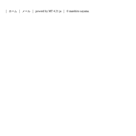
ホーム
メール
powerd by MT 4.21 ja
© marehito sayama.