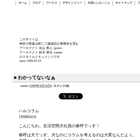
ホーム
ブログ
ワークス
デザインフィー
大切にしたいこと
サイトマップ
このサイトは
神奈川県葉山町にて建築設計事務所を営む
アーキテクト 佐山 希人 /goron
アーキテクト 鈴木 香住 /saruko
のスタイルドキュメンツです
since 1999.03.19
■ わかってないなぁ
saruko
(
1999年4月16日
)
|
コメント(0)
ハルコラム
19990416
こんにちわ。生活空間犬社員の春呼でっす！
春呼は犬でっす。犬なのにコラムを考えるのは大変なんだよぅ。