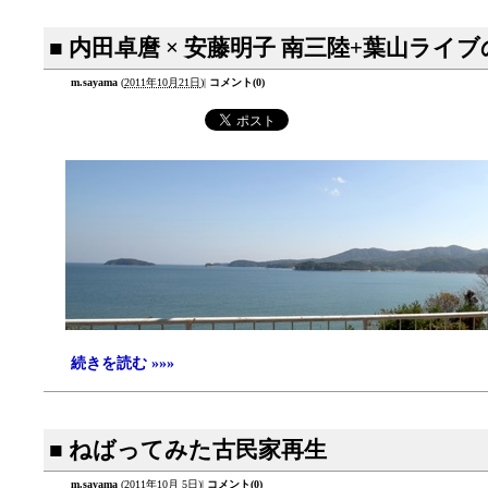
■ 内田卓麿 × 安藤明子 南三陸+葉山ラ
m.sayama
(
2011年10月21日
)
|
コメント(0)
続きを読む »»»
■ ねばってみた古民家再生
m.sayama
(
2011年10月 5日
)
|
コメント(0)