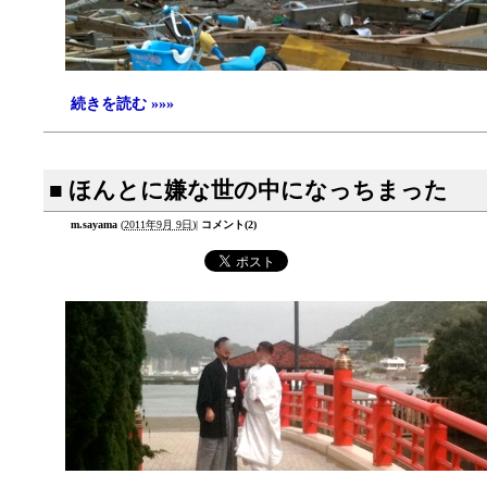
続きを読む »»»
■ ほんとに嫌な世の中になっちまった
m.sayama
(
2011年9月 9日
)
|
コメント(2)