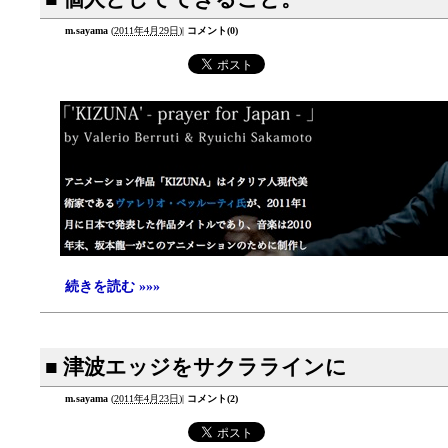
m.sayama
(
2011年4月29日
)
|
コメント(0)
続きを読む »»»
■ 津波エッジをサクララインに
m.sayama
(
2011年4月23日
)
|
コメント(2)