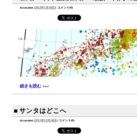
m.sayama
(
2012年1月18日
)
|
コメント(0)
続きを読む »»»
■ サンタはどこへ
m.sayama
(
2011年12月24日
)
|
コメント(0)