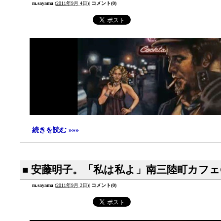
m.sayama
(
2011年9月 4日
)
|
コメント(0)
続きを読む »»»
■ 安藤明子。「私は私よ」南三陸町カフェ
m.sayama
(
2011年9月 2日
)
|
コメント(0)