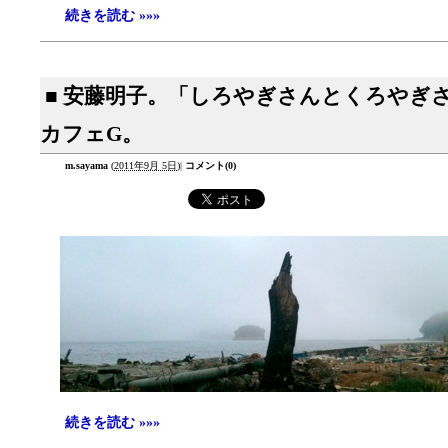
続きを読む »»»
■ 安藤明子。「しろやぎさんとくろやぎ
カフェG。
m.sayama
(
2011年9月 5日
)
|
コメント(0)
続きを読む »»»