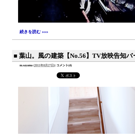
続きを読む »»»
■ 葉山。風の建築【No.56】TV放映告知
m.sayama
(
2011年8月27日
)
|
コメント(4)