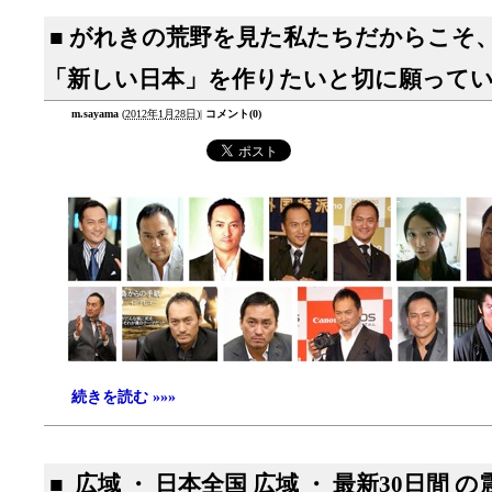
■ がれきの荒野を見た私たちだからこそ
「新しい日本」を作りたいと切に願って
m.sayama
(
2012年1月28日
)
|
コメント(0)
続きを読む »»»
■ 広域 ・ 日本全国 広域 ・ 最新30日間 