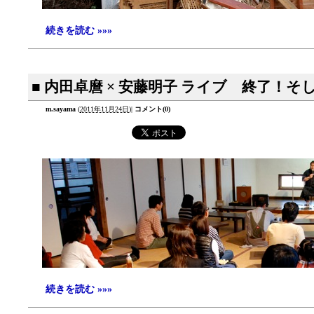
続きを読む »»»
■ 内田卓麿 × 安藤明子 ライブ 終了！そ
m.sayama
(
2011年11月24日
)
|
コメント(0)
続きを読む »»»