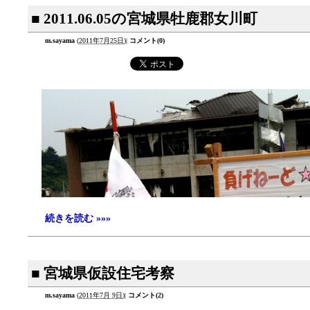
■ 2011.06.05の宮城県牡鹿郡女川町
m.sayama
(
2011年7月25日
)
|
コメント(0)
続きを読む »»»
■ 宮城県仮設住宅考察
m.sayama
(
2011年7月 9日
)
|
コメント(2)