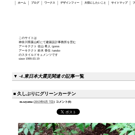
ホーム
ブログ
ワークス
デザインフィー
大切にしたいこと
サイトマップ
このサイトは
神奈川県葉山町にて建築設計事務所を営む
アーキテクト 佐山 希人 /goron
アーキテクト 鈴木 香住 /saruko
のスタイルドキュメンツです
since 1999.03.19
▼
-4.東日本大震災関連
の記事一覧
■ 久しぶりにグリーンカーテン
m.sayama
(
2013年6月 7日
)
|
コメント(0)