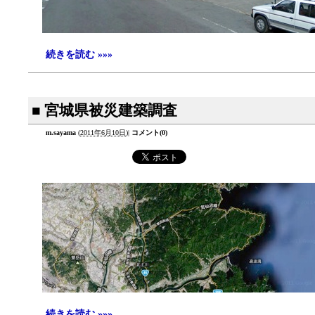
続きを読む »»»
■ 宮城県被災建築調査
m.sayama
(
2011年6月10日
)
|
コメント(0)
続きを読む »»»