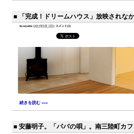
■ 「完成！ドリームハウス」放映されな
m.sayama
(
2011年9月 5日
)
|
コメント(2)
続きを読む »»»
■ 安藤明子。「パパの唄」。南三陸町カフ