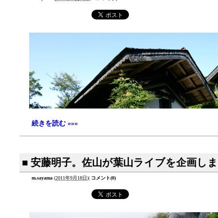
続きを読む »»»
■ 安藤明子。佐山が葉山ライブを企画し
m.sayama
(
2011年9月18日
)
|
コメント(0)