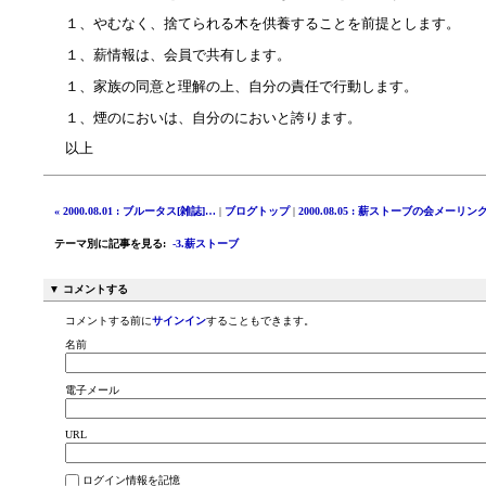
１、やむなく、捨てられる木を供養することを前提とします。
１、薪情報は、会員で共有します。
１、家族の同意と理解の上、自分の責任で行動します。
１、煙のにおいは、自分のにおいと誇ります。
以上
« 2000.08.01 : ブルータス[雑誌]…
|
ブログトップ
|
2000.08.05 : 薪ストーブの会メーリン
テーマ別に記事を見る
:
-3.薪ストーブ
▼ コメントする
コメントする前に
サインイン
することもできます。
名前
電子メール
URL
ログイン情報を記憶