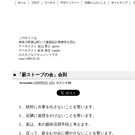
ホーム
ブログ
ワークス
デザインフィー
大切にしたいこと
サイトマップ
このサイトは
神奈川県葉山町にて建築設計事務所を営む
アーキテクト 佐山 希人 /goron
アーキテクト 鈴木 香住 /saruko
のスタイルドキュメンツです
since 1999.03.19
■ 「薪ストーブの会」会則
m.sayama
(
2000年8月 5日
)
|
コメント(0)
１、絶対に火事を出さないことを誓います。
１、近隣に迷惑をかけないことを誓います。
１、薪は、木の最終活用手段と考えます。
１、従って、薪をむやみに燃やさないことを誓います。