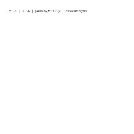
ホーム
メール
powerd by MT 4.21 ja
© marehito sayama.