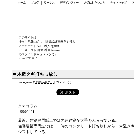
ホーム
ブログ
ワークス
デザインフィー
大切にしたいこと
サイトマップ
このサイトは
神奈川県葉山町にて建築設計事務所を営む
アーキテクト 佐山 希人 /goron
アーキテクト 鈴木 香住 /saruko
のスタイルドキュメンツです
since 1999.03.19
■ 木造クギ打ちっ放し
m.sayama
(
1999年4月21日
)
|
コメント(0)
クマコラム
19990421
最近、建築専門紙上では木造建築が大手をふるっている。
住宅建築専門誌では、一時のコンクリート打ち放しから、木造ク
シフトしている。