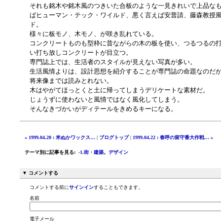
それも銘木や銘木風のつきいた合板のような一見きれいで上品な
ばヒューマン・テック・ワイルド、悪く言えば安普請、藤森教授
ド。
様々に板モノ、木モノ、が咲き乱れている。
コンクリートものも型枠に昔ながらの木の板を使い、つるつるの
い打ち放しコンクリートが目立つ。
専門誌上では、生活者のスタイルが見えない写真が多い。
生活風情よりは、設計思想を紹介することが専門誌の命題なのだ
将来像までは読みとれない。
木はやがてほっとくと土に帰ってしまうデリケートな素材だ。
じょうずに使わないと風情ではなく風化してしまう。
そんなきづかいがディテールをきめるキーになる。
« 1999.04.20 : 米ぬかワックス…
|
ブログトップ
|
1999.04.22 : 春呼の留守番大作戦… »
テーマ別に記事を見る
:
-1.街・建築。デザイン
▼ コメントする
コメントする前に
サインイン
することもできます。
名前
電子メール