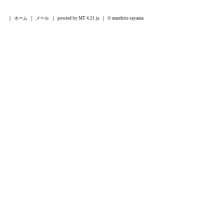
ホーム
メール
powerd by MT 4.21 ja
© marehito sayama.