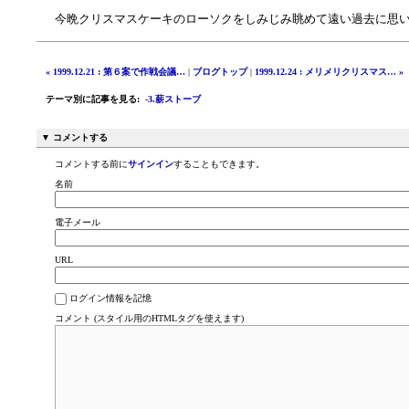
今晩クリスマスケーキのローソクをしみじみ眺めて遠い過去に思
« 1999.12.21 : 第６案で作戦会議…
|
ブログトップ
|
1999.12.24 : メリメリクリスマス… »
テーマ別に記事を見る
:
-3.薪ストーブ
▼ コメントする
コメントする前に
サインイン
することもできます。
名前
電子メール
URL
ログイン情報を記憶
コメント (スタイル用のHTMLタグを使えます)