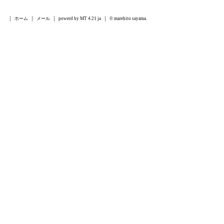
ホーム
メール
powerd by MT 4.21 ja
© marehito sayama.