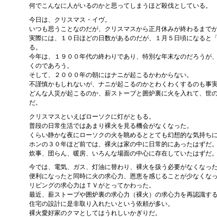
何でこんなに人がいるのかと思ってしまうほど殺伐としている。
今日は、クリスマス・イヴ。
いつも思うことなのだが、クリスマスから正月休みが終わるまで
実際には、１０日ほどの日数があるのだが、１月５日頃になると
る。
今年は、１９００年代の終わりであり、特別な年末なのだろうが
くのであろう。
そして、２０００年の朝にはナニが起こるかわからない。
不謹慎かもしれないが、ナニが起こるのかとわくわくするのも事
どんな人災が起こるのか、薪ストーブと囲炉裏に火を入れて、世
だ。
クリスマスといえばローソクに灯がともる。
普段の日常生活ではあまり裸火を見る機会がなくなった。
くらい静かな夜にローソクの火を眺めるととても幻想的な気持ち
ホンの３０年ほど前では、裸火は家の中に日常的にあったはずだ
炊事、団らん、暖房、いろんな場面の中心に存在していたはずだ
今では、電気、ガス、灯油に替わり、裸火を扱う必要がなくなっ
便利になったと同時に火の求心力、恩恵を感じることが少なくな
リビングの求心力はＴＶがとってかわった。
最近、薪ストーブや囲炉裏の求心力（裸火）の求心力を再認識す
住宅の設計に是非取り入れたいという依頼が多い。
裸火愛好家のクマとしてはうれしいかぎりだ。