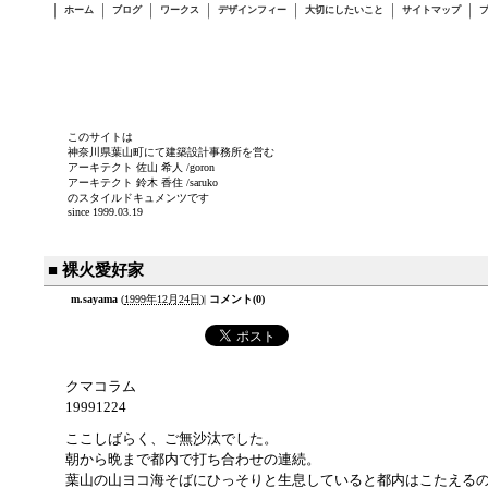
ホーム
ブログ
ワークス
デザインフィー
大切にしたいこと
サイトマップ
このサイトは
神奈川県葉山町にて建築設計事務所を営む
アーキテクト 佐山 希人 /goron
アーキテクト 鈴木 香住 /saruko
のスタイルドキュメンツです
since 1999.03.19
■ 裸火愛好家
m.sayama
(
1999年12月24日
)
|
コメント(0)
クマコラム
19991224
ここしばらく、ご無沙汰でした。
朝から晩まで都内で打ち合わせの連続。
葉山の山ヨコ海そばにひっそりと生息していると都内はこたえる