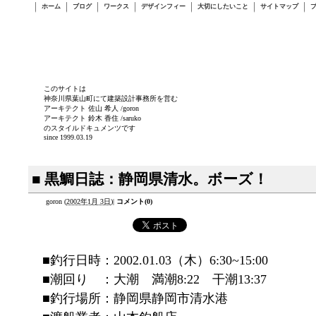
ホーム
ブログ
ワークス
デザインフィー
大切にしたいこと
サイトマップ
このサイトは
神奈川県葉山町にて建築設計事務所を営む
アーキテクト 佐山 希人 /goron
アーキテクト 鈴木 香住 /saruko
のスタイルドキュメンツです
since 1999.03.19
■ 黒鯛日誌：静岡県清水。ボーズ！
goron
(
2002年1月 3日
)
|
コメント(0)
■釣行日時：2002.01.03（木）6:30~15:00
■潮回り ：大潮 満潮8:22 干潮13:37
■釣行場所：静岡県静岡市清水港