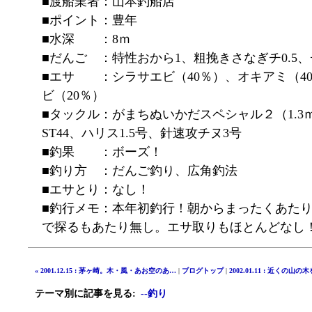
■渡船業者：山本釣船店
■ポイント：豊年
■水深 ：8ｍ
■だんご ：特性おから1、粗挽きさなぎチ0.5、
■エサ ：シラサエビ（40％）、オキアミ（4
ビ（20％）
■タックル：がまちぬいかだスペシャル２（1.3
ST44、ハリス1.5号、針速攻チヌ3号
■釣果 ：ボーズ！
■釣り方 ：だんご釣り、広角釣法
■エサとり：なし！
■釣行メモ：本年初釣行！朝からまったくあた
で探るもあたり無し。エサ取りもほとんどなし
« 2001.12.15 : 茅ヶ崎。木・風・あお空のあ…
|
ブログトップ
|
2002.01.11 : 近くの山
テーマ別に記事を見る
:
--釣り