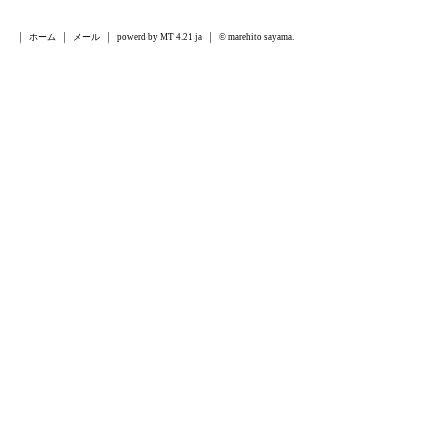
ホーム
メール
powerd by MT 4.21 ja
© marehito sayama.