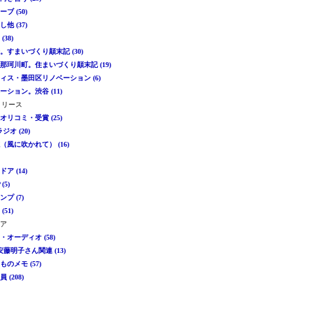
ーブ (50)
し他 (37)
(38)
崎。すまいづくり顛末記 (30)
県那珂川町。住まいづくり顛末記 (19)
フィス・墨田区リノベーション (6)
ベーション。渋谷 (11)
リリース
・オリコミ・受賞 (25)
ラジオ (20)
誌（風に吹かれて） (16)
ドア (14)
 (5)
ンプ (7)
(51)
ドア
楽・オーディオ (58)
-安藤明子さん関連 (13)
ものメモ (57)
 (208)