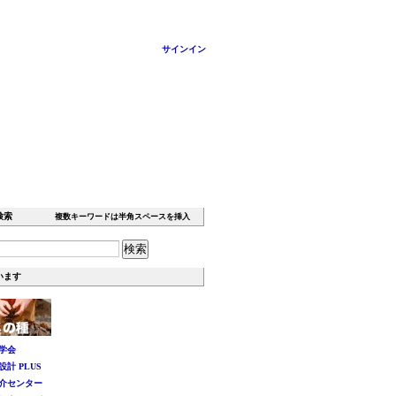
サインイン
イト内検索
複数キーワードは半角スペースを挿入
います
学会
計 PLUS
介センター