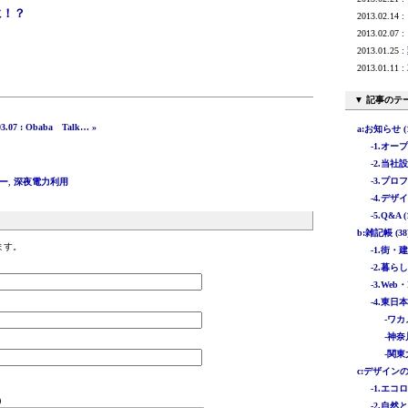
に！？
2013.02.14 :
2013.02.07 :
2013.01.25 :
2013.01.11 :
▼ 記事のテ
03.07 : Obaba Talk… »
a:お知らせ (1
-1.オー
-2.当社
-3.プロフ
ー
,
深夜電力利用
-4.デザイ
-5.Q&A (
b:雑記帳 (38
ます。
-1.街・
-2.暮らし 
-3.Web・
-4.東日
-ワカ
-神奈
-関東
c:デザインの特
-1.エコロ
)
-2.自然と