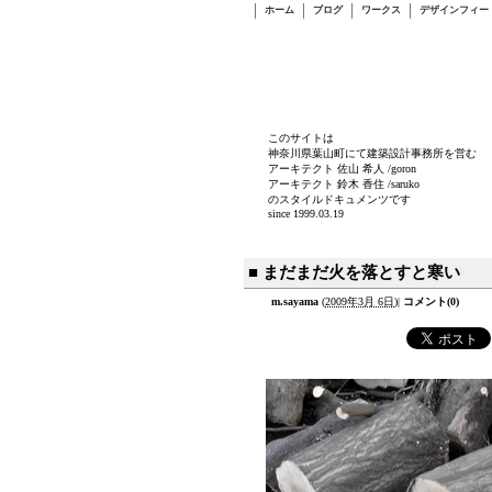
ホーム
ブログ
ワークス
デザインフィー
このサイトは
神奈川県葉山町にて建築設計事務所を営む
アーキテクト 佐山 希人 /goron
アーキテクト 鈴木 香住 /saruko
のスタイルドキュメンツです
since 1999.03.19
■ まだまだ火を落とすと寒い
m.sayama
(
2009年3月 6日
)
|
コメント(0)