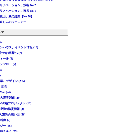
リノベーション。渋谷 No.2
リノベーション。渋谷 No.1
葉山。風の建築【No.56】
哀しみのジェレミー
ーマ
7)
プンハウス、イベント情報 (10)
設計のお客様へ (7)
ィール (8)
ンフロー (5)
10)
)
建築。デザイン (236)
(237)
Mac (24)
本大震災関連 (29)
メの種プロジェクト (13)
川県の防災情報 (3)
大震災の思い出 (56)
徴 (2)
ジー (46)
向き合う (25)