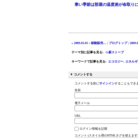
寒い季節は部屋の温度差が命取り
« 2009.03.05 : 移動販売…
|
ブログトップ
|
2009.
テーマ別に記事を見る
:
-3.薪ストーブ
キーワードで記事を見る
:
エコロジー
,
エネルギ
▼ コメントする
コメントする前に
サインイン
することもでき
名前
電子メール
URL
ログイン情報を記憶
コメント (スタイル用のHTMLタグを使えます