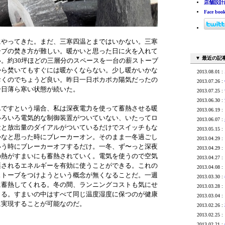
店舗設計
Face boo
にやってきた。まだ、三寒四温とまではいかない。三寒
ーブの焚き方が難しい。暖かいと思った日に火を入れて
▼ 最近の記
。約30坪ほどの三層分のスペースを一台の薪ストーブ
から焚いてもすぐには暖かくならない。少し暖かいかな
2013.08.01 :
おくのでちょうど良い。昨日一日ポカポカ陽気だったの
2013.07.26 :
一日薄ら寒い状態が続いた。
2013.07.25 :
2013.06.30 :
んですという場合、私は深夜電力を使って蓄熱させる暖
2013.06.19 :
いろいろ電気的な制御装置がついていない、いたってロ
2013.06.07 :
量と放出量のダイアルがついているだけでスイッチもな
2013.05.15 :
かなと思った時にブレーカーオン。そのまま一冬過ごし
2013.04.29 :
いう時にブレーカーオフするだけ。一冬、ず〜っと深夜
2013.04.29 :
の熱がすまいにも蓄熱されていく。電気を使うので空気
2013.04.27 :
棄されるエネルギーを有効に使うことができる。これの
2013.04.08 :
ストーブをつけようという概念が無くなることだ。一週
2013.03.30 :
に蓄熱してくれる。冬の間、ランニングコストも気にせ
2013.03.28 :
きる。すまいの中はすべて同じ温度湿度に保つのが健康
2013.03.04 :
に実現することが可能なのだ。
2013.02.26 :
2013.02.25 :
2013.02.21 :