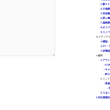
-3.薪スト
-4.土地探
-5.作品集 
-6.茅ヶ
-7.福岡
-8.オリ
-9.リノ
d:メディア
-1.雑誌
-2.TV・
-3.会報
e:趣味
-1.アウト
--GAP
--キャ
--釣り 
-2.イン
--音
-
-3.うまい
f:犬社員猫社員