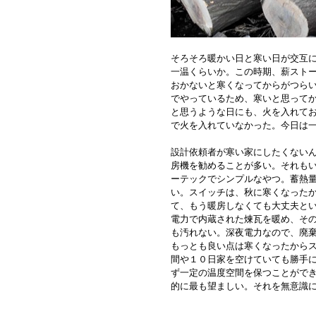
そろそろ暖かい日と寒い日が交互
一温くらいか。この時期、薪スト
おかないと寒くなってからがつらい
でやっているため、寒いと思って
と思うような日にも、火を入れて
で火を入れていなかった。今日は
設計依頼者が寒い家にしたくない
房機を勧めることが多い。それも
ーテックでシンプルなやつ。蓄熱
い。スイッチは、秋に寒くなった
て、もう暖房しなくても大丈夫と
電力で内蔵された煉瓦を暖め、そ
も汚れない。深夜電力なので、廃
もっとも良い点は寒くなったから
間や１０日家を空けていても勝手
ず一定の温度空間を保つことがで
的に最も望ましい。それを無意識