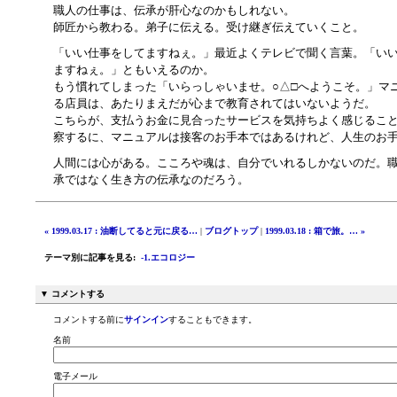
職人の仕事は、伝承が肝心なのかもしれない。
師匠から教わる。弟子に伝える。受け継ぎ伝えていくこと。
「いい仕事をしてますねぇ。」最近よくテレビで聞く言葉。「い
ますねぇ。」ともいえるのか。
もう慣れてしまった「いらっしゃいませ。○△□へようこそ。」マ
る店員は、あたりまえだが心まで教育されてはいないようだ。
こちらが、支払うお金に見合ったサービスを気持ちよく感じるこ
察するに、マニュアルは接客のお手本ではあるけれど、人生のお
人間には心がある。こころや魂は、自分でいれるしかないのだ。
承ではなく生き方の伝承なのだろう。
« 1999.03.17 : 油断してると元に戻る…
|
ブログトップ
|
1999.03.18 : 箱で旅。… »
テーマ別に記事を見る
:
-1.エコロジー
▼ コメントする
コメントする前に
サインイン
することもできます。
名前
電子メール