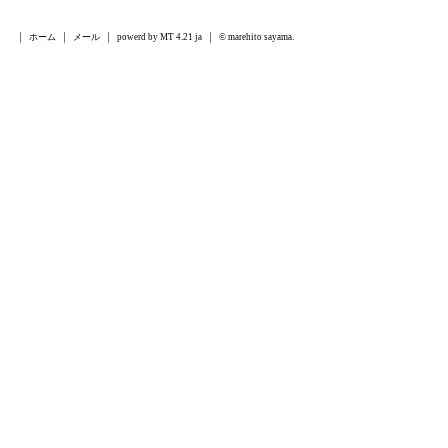
ホーム
メール
powerd by MT 4.21 ja
© marehito sayama.