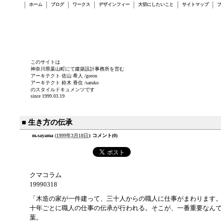
ホーム
ブログ
ワークス
デザインフィー
大切にしたいこと
サイトマップ
このサイトは
神奈川県葉山町にて建築設計事務所を営む
アーキテクト 佐山 希人 /goron
アーキテクト 鈴木 香住 /saruko
のスタイルドキュメンツです
since 1999.03.19
■ 生き方の伝承
m.sayama
(
1999年3月18日
)
|
コメント(0)
クマコラム
19990318
「木造の家が一件建って、三十人からの職人に仕事がまわります
十年ごとに職人の仕事の伝承が行われる。そこが、一番重要なん
葉。