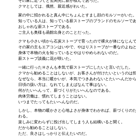
その家に近づくと玄関先に薪が積んであった。
クマとしては、俄然、親近感がわいた。
家の中に招かれると真ん中にちょんとすまし顔のモルソーがいた
知っている人は、知っている薪ストーブのブランドのモルソーで
おしゃれな薪ストーブである。
ご主人も奥様も函館出身とのことだった。
クマも小さい頃から石炭ストーブで育ったので裸火が体になじん
その家の主もエアコンはいやで、やはりストーブが一番なのよね
身体で本物の火を知っているとやはりやめられないのだ。
薪ストーブ談義に花が咲いた。
一緒に行ったＨさんも本気で薪ストーブにしたいと言いだした。
クマから勧めることはしないが、お客さんが付けたいというのは
なぜなら、本当に暖かいが、本気でつきあわないとたいへんだか
日頃の扱い方は、なれてしまえばなんて事はない。
何がたいへんって、薪づくりがたいへんなのである。
肉体労働は、慣れてしまうことはない。
いつまでたってもたいへんなのだ。
しかし、本物の暖かさと心地よさが身体でわかれば、薪づくりの
わる。
楽しみに変わらずに投げ出してしまう人も結構いると聞く。
だから勧めることはしない。
ただ、良さはしっかりと伝えたいのだ。