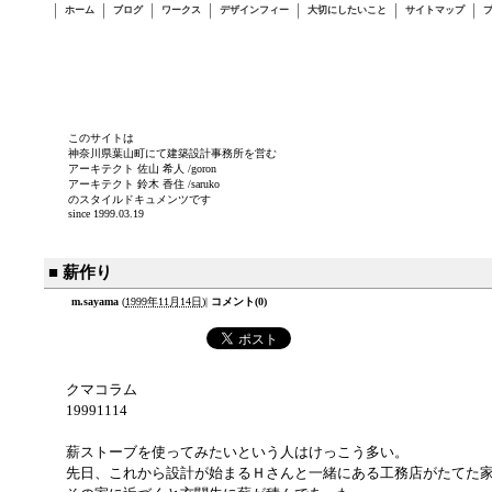
ホーム
ブログ
ワークス
デザインフィー
大切にしたいこと
サイトマップ
このサイトは
神奈川県葉山町にて建築設計事務所を営む
アーキテクト 佐山 希人 /goron
アーキテクト 鈴木 香住 /saruko
のスタイルドキュメンツです
since 1999.03.19
■ 薪作り
m.sayama
(
1999年11月14日
)
|
コメント(0)
クマコラム
19991114
薪ストーブを使ってみたいという人はけっこう多い。
先日、これから設計が始まるＨさんと一緒にある工務店がたてた