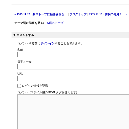
« 1999.11.12 : 薪ストーブに触発される…
|
ブログトップ
|
1999.11.15 : 誘拐？発見！… »
テーマ別に記事を見る
:
-3.薪ストーブ
▼ コメントする
コメントする前に
サインイン
することもできます。
名前
電子メール
URL
ログイン情報を記憶
コメント (スタイル用のHTMLタグを使えます)