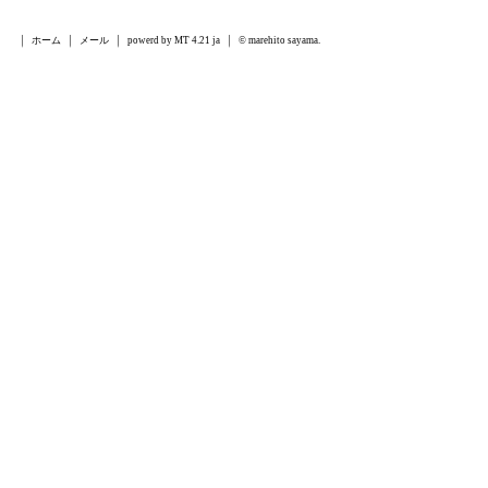
ホーム
メール
powerd by MT 4.21 ja
© marehito sayama.