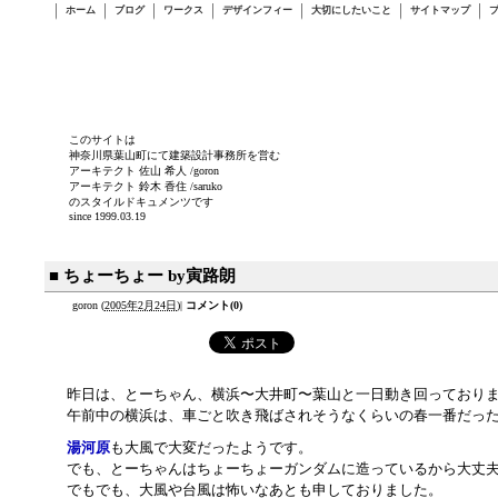
ホーム
ブログ
ワークス
デザインフィー
大切にしたいこと
サイトマップ
このサイトは
神奈川県葉山町にて建築設計事務所を営む
アーキテクト 佐山 希人 /goron
アーキテクト 鈴木 香住 /saruko
のスタイルドキュメンツです
since 1999.03.19
■ ちょーちょー by寅路朗
goron
(
2005年2月24日
)
|
コメント(0)
昨日は、とーちゃん、横浜〜大井町〜葉山と一日動き回っており
午前中の横浜は、車ごと吹き飛ばされそうなくらいの春一番だっ
湯河原
も大風で大変だったようです。
でも、とーちゃんはちょーちょーガンダムに造っているから大丈
でもでも、大風や台風は怖いなあとも申しておりました。