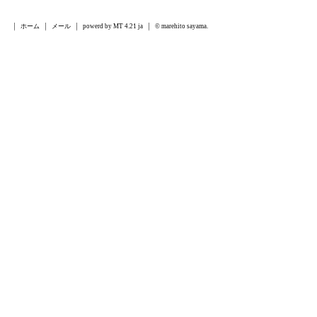
ホーム
メール
powerd by MT 4.21 ja
© marehito sayama.