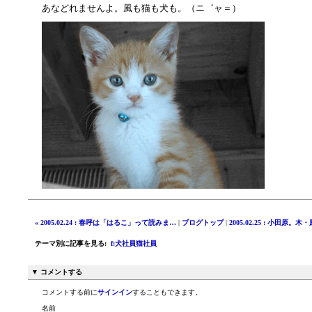
あなどれませんよ。風も猫も犬も。（ニ゛ャ＝）
« 2005.02.24 : 春呼は「はるこ」って読みま…
|
ブログトップ
|
2005.02.25 : 小田原。
テーマ別に記事を見る
:
f:犬社員猫社員
▼ コメントする
コメントする前に
サインイン
することもできます。
名前