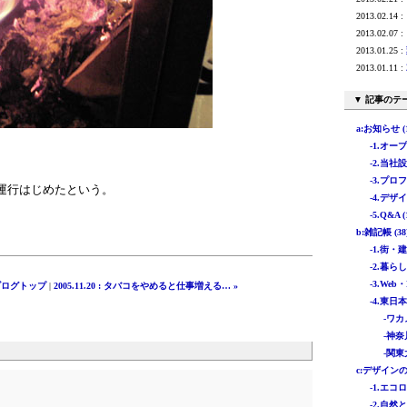
2013.02.14 :
2013.02.07 :
2013.01.25 :
2013.01.11 :
▼ 記事のテ
a:お知らせ (1
-1.オー
-2.当社
-3.プロフ
ら運行はじめたという。
-4.デザイ
-5.Q&A (
b:雑記帳 (38
-1.街・
-2.暮らし 
-3.Web・
ブログトップ
|
2005.11.20 : タバコをやめると仕事増える… »
-4.東日
-ワカ
-神奈
-関東
c:デザインの特
-1.エコロ
-2.自然と