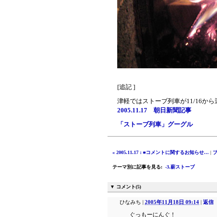
[追記 ]
津軽ではストーブ列車が11/16か
2005.11.17 朝日新聞記事
「ストーブ列車」グーグル
« 2005.11.17 : ■コメントに関するお知らせ…
|
テーマ別に記事を見る
:
-3.薪ストーブ
▼ コメント(5)
ひなみち
|
2005年11月18日 09:14
|
返信
ぐっもーにんぐ！