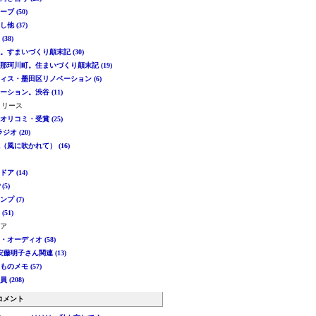
ーブ (50)
し他 (37)
(38)
崎。すまいづくり顛末記 (30)
県那珂川町。住まいづくり顛末記 (19)
フィス・墨田区リノベーション (6)
ベーション。渋谷 (11)
リリース
・オリコミ・受賞 (25)
ラジオ (20)
誌（風に吹かれて） (16)
ドア (14)
 (5)
ンプ (7)
(51)
ドア
楽・オーディオ (58)
-安藤明子さん関連 (13)
ものメモ (57)
 (208)
コメント