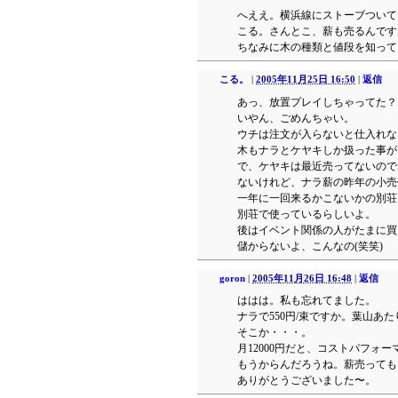
へええ。横浜線にストーブついて
こる。さんとこ、薪も売るんです
ちなみに木の種類と値段を知って
こる。
|
2005年11月25日 16:50
|
返信
あっ、放置プレイしちゃってた？
いやん、ごめんちゃい。
ウチは注文が入らないと仕入れな
木もナラとケヤキしか扱った事が
で、ケヤキは最近売ってないので
ないけれど、ナラ薪の昨年の小売
一年に一回来るかこないかの別荘
別荘で使っているらしいよ。
後はイベント関係の人がたまに買
儲からないよ、こんなの(笑笑)
goron
|
2005年11月26日 16:48
|
返信
ははは。私も忘れてました。
ナラで550円/束ですか。葉山あ
そこか・・・。
月12000円だと、コストパフォ
もうからんだろうね。薪売っても
ありがとうございました〜。