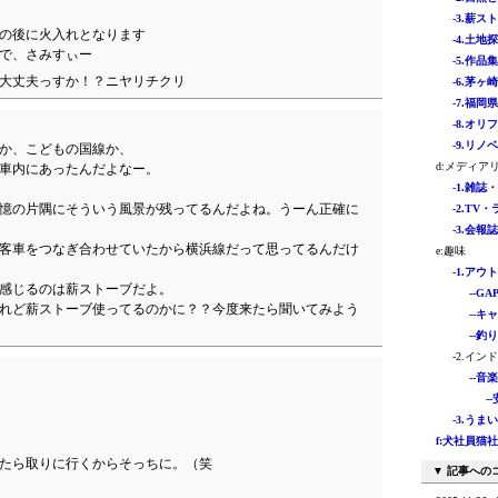
-3.薪スト
の後に火入れとなります
-4.土地探
で、さみすぃー
-5.作品集 
大丈夫っすか！？ニヤリチクリ
-6.茅ヶ
-7.福岡
-8.オリ
-9.リノ
か、こどもの国線か、
d:メディア
車内にあったんだよなー。
-1.雑誌
憶の片隅にそういう風景が残ってるんだよね。うーん正確に
-2.TV・
-3.会報
客車をつなぎ合わせていたから横浜線だって思ってるんだけ
e:趣味
-1.アウト
感じるのは薪ストーブだよ。
--GAP
れど薪ストーブ使ってるのかに？？今度来たら聞いてみよう
--キャ
--釣り 
-2.イン
--音
-
-3.うまい
f:犬社員猫社員
たら取りに行くからそっちに。（笑
▼ 記事への