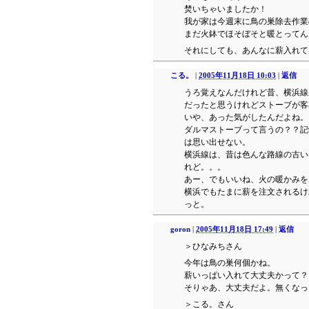
焚いちゃいましたか！
我が家は今週末に鳥の巣除去作業
まだ火鉢でほそぼそと暖とってん
それにしても、あんなに薪入れて
こる。
|
2005年11月18日 10:03
|
返信
うろ覚えなんだけれど昔、横浜線
だったと思うけれどストーブが客
いや、あった気がしたんだよね。
ダルマストーブって言うの？？記
は思い出せない。
横浜線は、昔は色んな路線の古い
れど。。。
あー、でもいいね、火の暖かみを
横浜でもたまに薪を注文されるけ
っと。
goron
|
2005年11月18日 17:49
|
返信
＞ひなみちさん
今年は鳥の巣何個かね。
薪いっぱい入れて大丈夫かって？
そりゃあ、大丈夫だよ。無くなっ
＞こる。さん