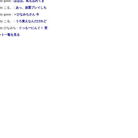
 by goron :
ははは。私も忘れてま
 : by こる。 :
あっ、放置プレイしち
 by goron :
＞ひなみちさん 今
 : by こる。 :
うろ覚えなんだけれど
 : by ひなみち :
ぐっもーにんぐ！ 焚
ント一覧を見る