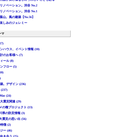
リノベーション。渋谷 No.2
リノベーション。渋谷 No.1
葉山。風の建築【No.56】
哀しみのジェレミー
ーマ
7)
プンハウス、イベント情報 (10)
設計のお客様へ (7)
ィール (8)
ンフロー (5)
10)
)
建築。デザイン (236)
(237)
Mac (24)
本大震災関連 (29)
メの種プロジェクト (13)
川県の防災情報 (3)
大震災の思い出 (56)
徴 (2)
ジー (46)
向き合う (25)