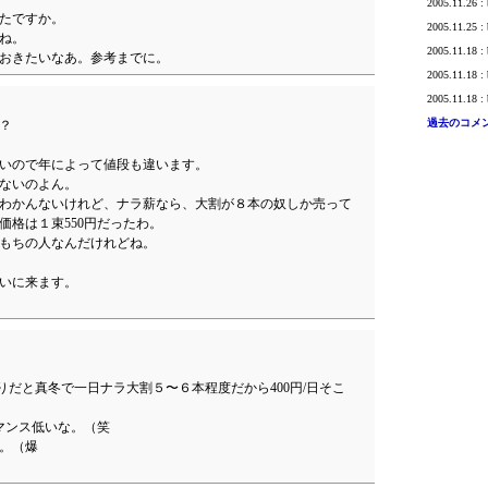
2005.11.26 :
たですか。
2005.11.25
ね。
2005.11.18 :
おきたいなあ。参考までに。
2005.11.18
2005.11.18
過去のコメ
？
いので年によって値段も違います。
ないのよん。
わかんないけれど、ナラ薪なら、大割が８本の奴しか売って
価格は１束550円だったわ。
もちの人なんだけれどね。
いに来ます。
たりだと真冬で一日ナラ大割５〜６本程度だから400円/日そこ
ーマンス低いな。（笑
。（爆