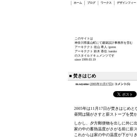
ホーム
ブログ
ワークス
デザインフィー
このサイトは
神奈川県葉山町にて建築設計事務所を営む
アーキテクト 佐山 希人 /goron
アーキテクト 鈴木 香住 /saruko
のスタイルドキュメンツです
since 1999.03.19
■ 焚きはじめ
m.sayama
(
2005年11月17日
)
|
コメント(5)
2005年は11月17日が焚きはじめ
昼間は陽がさすと薪ストーブを焚
しかし、夕方郵便物を出しに外に
家の中の蓄熱温度がさがる前に薪
これからは家の中の温度が下がり