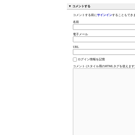
▼ コメントする
コメントする前に
サインイン
することもでき
名前
電子メール
URL
ログイン情報を記憶
コメント (スタイル用のHTMLタグを使えます