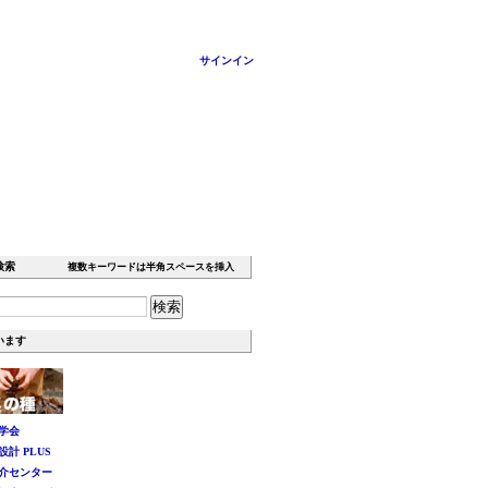
サインイン
イト内検索
複数キーワードは半角スペースを挿入
います
学会
計 PLUS
介センター