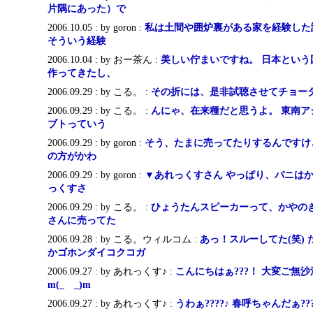
片隅にあった）で
2006.10.05 : by goron :
私は土間や囲炉裏がある家を経験した
そういう経験
2006.10.04 : by おー茶ん :
美しい佇まいですね。 日本という
作ってきたし、
2006.09.29 : by こる。 :
その折には、是非試聴させてチョー
2006.09.29 : by こる。 :
んにゃ、在来種だと思うよ。 東南ア
ブトっていう
2006.09.29 : by goron :
そう、たまに売ってたりするんですけ
の方がかわ
2006.09.29 : by goron :
▼あれっくすさん やっぱり、バニは
っくすさ
2006.09.29 : by こる。 :
ひょうたんスピーカーって、かやの
さんに売ってた
2006.09.28 : by こる。ウィルコム :
あっ！スルーしてた(笑)
かゴホンダイコクコガ
2006.09.27 : by あれっくす♪ :
こんにちはぁ???！ 大変ご無
m(_ _)m
2006.09.27 : by あれっくす♪ :
うわぁ????♪ 春呼ちゃんだぁ?