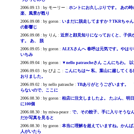
2006.09.13 : by モーリー :
ホントにお久しぶりです。 あの時
楽、風景が甦り
2006.09.08 : by goron :
いまだに脱走してますか？TKRちゃん
の影響じ
2006.09.08 : by りん :
近所と顔見知りになっておくと、子供
す。 あ、 脱
2006.09.05 : by goron :
ALEXさんへ 春呼は元気です。やは
いちみ
2006.09.04 : by goron :
▼nello patrascheさん こんにちわ
2006.09.03 : by ぴよこ :
こんにちは〜 私、葉山に越してくる
おりました。
2006.09.02 : by nello patrasche :
TBありがとうございます。
らないので、ここに
2006.08.30 : by goron :
柏店に注文しましたよ。 たぶん、明日
に100個
2006.08.30 : by miwa-peace :
で、その餃子、手に入りそうなん
だか写真を見ると
2006.08.30 : by goron :
本当に理解を超えていますね。かんば
人がいたら