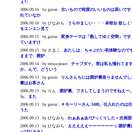
ぇ?♪
2006.09.16 : by goron :
古いもので程度のいいものは高いです
れていなか
2006.09.16 : by ひなみち :
うらやましい・・・卓袱台 欲しく
をエンエン見て
2006.09.15 : by goron :
変身テーマは「熟してゆく空間」です
ていますけ
2006.09.15 : by さるこ :
あたしは、ちゃぶだい初体験なのです
ままで、囲炉
2006.09.14 : by miwa-peace :
チャブダイ。実は私も憧れてます
か、んで、どういう
2006.09.13 : by goron :
りんさんちには囲炉裏造りませんでし
裏はお客さん
2006.09.13 : by りん :
囲炉裏、フタしてしまうのですねえ〜。
ら、また
2006.09.13 : by goron :
▼モーリーさん 3488。仕入れたの
うた
2006.09.13 : by ひなみち :
わぁあぁあ?びっくりした＞次画面
2006.09.13 : by ひなみち :
えええええーーーーーーっ 囲炉裏
っぴりさみし