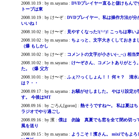
2008.10.19 : by m.sayama :
DVDプレイヤー直ると儲けもんで
トーブは東
2008.10.19 : by け〜ぞ :
DVDプレイヤー、私は操作方法が分か
いいね！
2008.10.02 : by け〜ぞ :
見やすくなった!(^^)! こっちは寒
2008.10.02 : by m.sayama :
ちょっと、文字大きくしておきまし
（爆 もしかし
2008.10.02 : by け〜ぞ :
コメントの文字が小さい(~_~;) 相
2008.10.02 : by m.sayama :
け〜ぞさん、コメントありがとう。
た。（爆 父方
2008.10.01 : by け〜ぞ :
ふぇ??っくしょん！！ 何々？ 清
は？・・
2008.09.17 : by m.sayama :
お騒がせしました。 やはり設定が
す。 今後はMT
2008.09.16 : by ごろん[goron] :
熱そうですね〜。 私は夏は
ラジオでやり過ごし
2008.09.16 : by 濱 :
僕は 勿論 真夏でも窓を全て閉め切って
風を送り
2008.09.15 : by m.sayama :
ようこそ！濱さん。 mixiでもよ