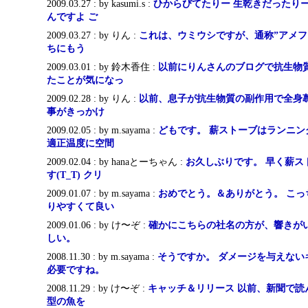
2009.03.27 : by kasumi.s :
ひからびてたりー 生乾きだったり
んですよ ご
2009.03.27 : by りん :
これは、ウミウシですが、通称”アメフ
ちにもう
2009.03.01 : by 鈴木香住 :
以前にりんさんのブログで抗生物
たことが気になっ
2009.02.28 : by りん :
以前、息子が抗生物質の副作用で全身
事がきっかけ
2009.02.05 : by m.sayama :
どもです。 薪ストーブはランニン
適正温度に空間
2009.02.04 : by hanaとーちゃん :
お久しぶりです。 早く薪ス
す(T_T) クリ
2009.01.07 : by m.sayama :
おめでとう。＆ありがとう。 こっ
りやすくて良い
2009.01.06 : by け〜ぞ :
確かにこちらの社名の方が、響きが
しい。
2008.11.30 : by m.sayama :
そうですか。 ダメージを与えない
必要ですね。
2008.11.29 : by け〜ぞ :
キャッチ＆リリース 以前、新聞で読
型の魚を