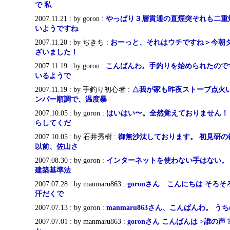
で 私
2007.11.21 : by goron :
やっぱり３層貫通の直煙突それも二重
いようですね
2007.11.20 : by ぢきち :
おーっと、それはウチですね＞今朝ダ
ざいました！
2007.11.19 : by goron :
こんばんわ。手釣りを始められたので
いるようで
2007.11.19 : by 手釣り初心者 :
△我が家も昨夜ストーブ点火
ンパー順調で、温度暴
2007.10.05 : by goron :
はいはい〜。全然覚えておりません！
らしてくだ
2007.10.05 : by 石井秀樹 :
御無沙汰しております。 初見研の
以前、佐山さ
2007.08.30 : by goron :
インターネットを使わない手はない。
建築基準法
2007.07.28 : by manmaru863 :
goronさん こんにちは そろ
汗だくで
2007.07.13 : by goron :
manmaru863さん、こんばんわ。 
2007.07.01 : by manmaru863 :
goronさん こんばんは >誰の