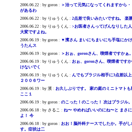
2006.06.22 : by goron :
＞治って元気になってくれますから・
があるわ
2006.06.22 : by りゅうくん :
2点差で良いみたいですね。 楽
2006.06.22 : by りゅうくん :
>お医者さんってげんなりした
大変ですよね。
2006.06.19 : by goron :
▼濱さん まいにちまいにち手塩にか
うたんス
2006.06.19 : by goron :
＞おぉ、goronさん、喫煙者ですかぁ。
2006.06.19 : by りゅうくん :
おぉ、goronさん、喫煙者です
けないでく
2006.06.19 : by りゅうくん :
んでもブラジル相手に3点差以上っ
２００６ワー
2006.06.19 : by 濱 :
お久しぶりです。 家の庭のミニトマトも
ここ１
2006.06.19 : by goron :
のこった！のこった！ 次はブラジル。
2006.06.18 : by さるこ :
ね〜 やめればいいのにね〜と まさ
よ！ 今
2006.06.18 : by goron :
おお！脳外科ナースでしたか。手がし
す。症状は二