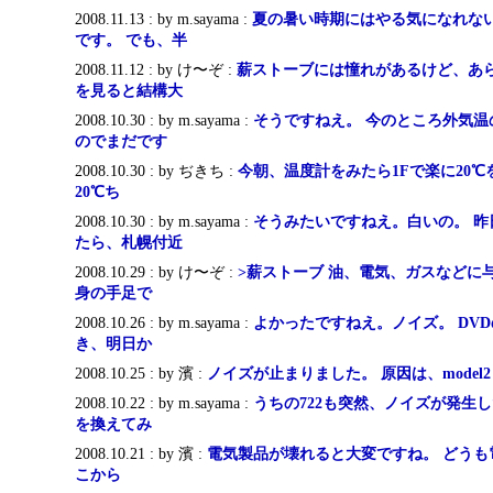
2008.11.13 : by m.sayama :
夏の暑い時期にはやる気になれな
です。 でも、半
2008.11.12 : by け〜ぞ :
薪ストーブには憧れがあるけど、あ
を見ると結構大
2008.10.30 : by m.sayama :
そうですねえ。 今のところ外気温
のでまだです
2008.10.30 : by ぢきち :
今朝、温度計をみたら1Fで楽に20℃
20℃ち
2008.10.30 : by m.sayama :
そうみたいですねえ。白いの。 昨
たら、札幌付近
2008.10.29 : by け〜ぞ :
>薪ストーブ 油、電気、ガスなどに
身の手足で
2008.10.26 : by m.sayama :
よかったですねえ。ノイズ。 DV
き、明日か
2008.10.25 : by 濱 :
ノイズが止まりました。 原因は、model2
2008.10.22 : by m.sayama :
うちの722も突然、ノイズが発生
を換えてみ
2008.10.21 : by 濱 :
電気製品が壊れると大変ですね。 どうも
こから