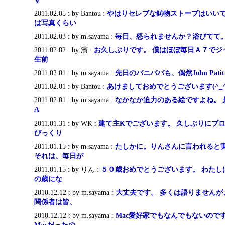
2011.02.05 : by Bantou :
やはりセレブな鋳物ストーブはいい
は写真くらい
2011.02.03 : by m.sayama :
毎日、怒られませんか？浴びてて。（爆 up
2011.02.02 : by 濱 :
お久しぶりです。 僕はほぼ毎日Ａ７でジ
生前
2011.02.01 : by m.sayama :
先日のバニパパも、偶然John Pati
2011.02.01 : by Bantou :
あけましておめでとうございます(^_^; Jo
2011.02.01 : by m.sayama :
なかなか迫力のある絵ですよね。 是非、
A
2011.01.31 : by WK :
建て主Kでございます。 久しぶりにブ
びっくり
2011.01.15 : by m.sayama :
たしかに。りんさんに言われると
それは、毎日が
2011.01.15 : by りん :
５０歳おめでとうございます。 わたし
の歳にな
2010.12.12 : by m.sayama :
大丈夫です。 多くは語りませんが
関係者は皆、
2010.12.12 : by m.sayama :
Mac愛好家でもなんでもないので