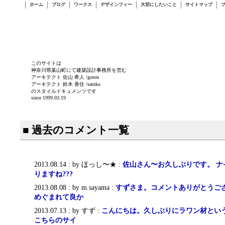
ホーム
ブログ
ワークス
デザインフィー
大切にしたいこと
サイトマップ
このサイトは
神奈川県葉山町にて建築設計事務所を営む
アーキテクト 佐山 希人 /goron
アーキテクト 鈴木 香住 /saruko
のスタイルドキュメンツです
since 1999.03.19
■ 過去のコメント一覧
2013.08.14 : by ほっし〜★ :
佐山さん〜お久しぶりです。 ナ
りますね???
2013.08.08 : by m.sayama :
すずさま。コメントありがとうござ
めぐまれて良か
2013.07.13 : by すず :
こんにちは。久しぶりにラワン材とい
こちらのサイ