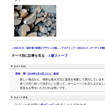
« 2004.01.01 : 設計者の役割とデザインの進…
|
ブログトップ
|
2004.02.13 : オーディオ
テーマ別に記事を見る
:
-3.薪ストーブ
▼ コメント(1)
若林 理
|
2010年1月 6日 22:11
|
返信
新しい視点から、簡単な着火方法と器具を考案して実行しています
多くの方に知って頂きたいと思って、ホームページを立ち上げまし
意見をお寄せいただければ幸いです。
▼ コメントする
コメントする前に
サインイン
することもできます。