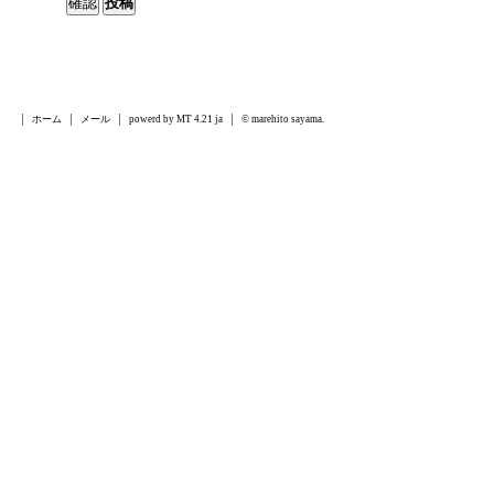
ホーム
メール
powerd by MT 4.21 ja
© marehito sayama.