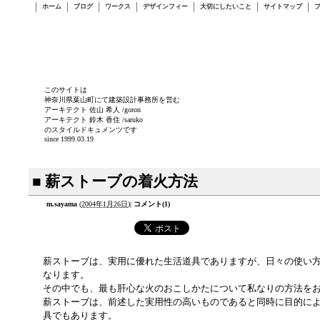
ホーム
ブログ
ワークス
デザインフィー
大切にしたいこと
サイトマップ
このサイトは
神奈川県葉山町にて建築設計事務所を営む
アーキテクト 佐山 希人 /goron
アーキテクト 鈴木 香住 /saruko
のスタイルドキュメンツです
since 1999.03.19
■ 薪ストーブの着火方法
m.sayama
(
2004年1月26日
)
|
コメント(1)
薪ストーブは、実用に優れた生活道具でありますが、日々の使い
なります。
その中でも、最も肝心な火のおこしかたについて私なりの方法を
薪ストーブは、前述した実用性の高いものであると同時に目的に
具でもあります。