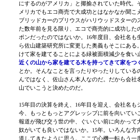
にするのがアメリカ」と揶揄されていた時代。
メリカでもエコ商売で大成功とはなかなか聞こ
ブリッドカーのプリウスがハリウッドスターの
た数年前を見る限り、エコで商売的に成功した
ポンだったのではないか。16年度目、会社名も
ら佐山建築研究所に変更した奥義もそこにある
けて家を建てることによる緑被面積減少を食い
近くの山から家を建てる木を持ってきて家をつ
とか。そんなことを言ったりやったりしている
んではなく、佐山さん本人なのだ。だから会社
山でいこうと決めたのだ。
15年目の決算を終え、16年目を迎え、会社名も
今、もっともっとアグレッシブに前を向いてい
報道が飛び交う世の中、ぐいぐい前に向かって
奴がいても良いではないか。15年。いろんな方
道してきたように思う。ここで心機一転もう一