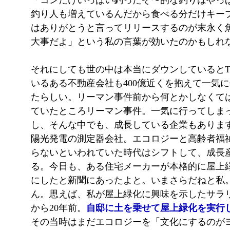
「コンだけいっぱい釣ったぞ〜的な釣りはやっ
釣り人も増えているんだから食べる分だけキー
はありがとうと言ってリリースするのが末永く
大事だよ」という私の言葉が効いたのかもしれ
それにしても世の中は本当にダウンしていると
いるある不動産会社も400億近くを抱えて一気
たらしい。リーマン事件前から何とかしなくて
ていたところリーマン事件。一気に行ってしま
し、そんな中でも、成長している企業もありま
陽光発電の測定器会社。エコロジーと高齢者福
らないといわれていた時代はシフトして、成長
る。今日も、ある住宅メーカーが本格的に屋上
にしたと新聞にあったよと。いまさらだねと私
ん。思えば、私が屋上緑化に興味を示したサラ
から20年前。
自邸に土を乗せて屋上緑化を実行し
その当時はまだエコロジーを「文化にするのが