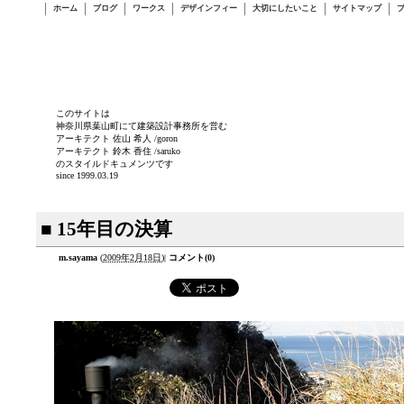
ホーム
ブログ
ワークス
デザインフィー
大切にしたいこと
サイトマップ
このサイトは
神奈川県葉山町にて建築設計事務所を営む
アーキテクト 佐山 希人 /goron
アーキテクト 鈴木 香住 /saruko
のスタイルドキュメンツです
since 1999.03.19
■ 15年目の決算
m.sayama
(
2009年2月18日
)
|
コメント(0)