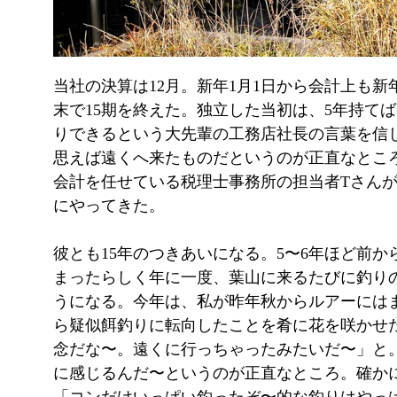
当社の決算は12月。新年1月1日から会計上も新
末で15期を終えた。独立した当初は、5年持て
りできるという大先輩の工務店社長の言葉を信
思えば遠くへ来たものだというのが正直なとこ
会計を任せている税理士事務所の担当者Tさん
にやってきた。
彼とも15年のつきあいになる。5〜6年ほど前か
まったらしく年に一度、葉山に来るたびに釣り
うになる。今年は、私が昨年秋からルアーには
ら疑似餌釣りに転向したことを肴に花を咲かせ
念だな〜。遠くに行っちゃったみたいだ〜」と
に感じるんだ〜というのが正直なところ。確か