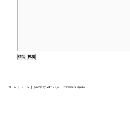
ホーム
メール
powerd by MT 4.21 ja
© marehito sayama.