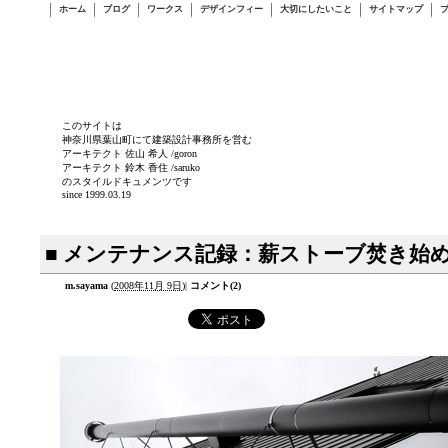
ホーム
ブログ
ワークス
デザインフィー
大切にしたいこと
サイトマップ
このサイトは
神奈川県葉山町にて建築設計事務所を営む
アーキテクト 佐山 希人 /goron
アーキテクト 鈴木 香住 /saruko
のスタイルドキュメンツです
since 1999.03.19
■ メンテナンス記録：薪ストーブ焚き始
m.sayama
(
2008年11月 9日
)
|
コメント(2)