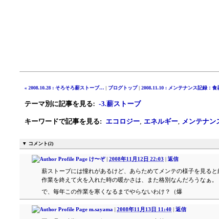
« 2008.10.28 : そろそろ薪ストーブ…
|
ブログトップ
|
2008.11.10 : メンテナンス記録：
テーマ別に記事を見る
:
-3.薪ストーブ
キーワードで記事を見る
:
エコロジー
,
エネルギー
,
メンテナン
▼ コメント(2)
け〜ぞ
|
2008年11月12日 22:03
|
返信
薪ストーブには憧れがあるけど、あらためてメンテの様子を見ると
作業を終えて火を入れた時の暖かさは、また格別なんだろうなぁ。
で、毎年この作業を寒くなるまでやらないわけ？（爆
m.sayama
|
2008年11月13日 11:40
|
返信