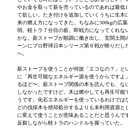
やお金を取って薪を売っているのであれば最低
て欲しい。たき付けを追加していくうちに生木
来の燃え方になってきた。ちなみに300kgの広
弱。軽トラ７分目の薪。即戦力になってくれな
かな。薪ストーブが順調に働き出し、玄関土間
ーンにプロ野球日本シリーズ第６戦が映りだし
へ。
薪ストーブを使うことが何故「エコなの？」とい
に「再生可能なエネルギー源を使うからですよ
るほど〜。薪ストーブ関係の本を読んでも、な
しなかったですけど。木は燃やしても再生可能
うです。化石エネルギーを使っているわけでは
どの伐採木を焼却処分するよりも未利用資源と
に変えて使うことが意味あることだと思うんで
反芻しながら軽トラのハンドルを握っていた。