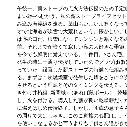
午後一。薪ストーブの点火方法伝授のため予定
まい2件へむかう。私の薪ストーブライフセッ
み込み海岸線を走る。葉山もいよいよ寒くなっ
オで北海道が吹雪で大荒れという。懐かしい。し
は序の口だ。根雪になってシンシンと寒くなる
前。それまでが暗くて寂しい私の大好きな季節
を今でも鮮明に覚えている。１件目。Sさん宅
発生の時に一通り伝授していたのでグッヅはほ
っていた。設置した薪ストーブの特徴と仕組み
る。まずは１次燃焼室で発生した煙をさらに２
させるという理屈とそのタイミングを伝える。
き付け井桁組+新聞紙+（あれば段ボール）+乾
し、火を付ける。購入した薪が良い乾燥薪だっ
に燃えはじめ伝授終了。しかし、４歳の息子さ
の周りで大はしゃぎ。このご家族の心配は。。
を使いこなせるかと言うよりも子供さん達がき