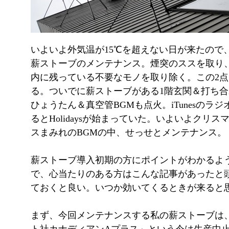
いよいよ外気温が15℃を超えない日が来たので
薪ストーブのメンテナンス。煙突のススを取り
内に残っている不要なモノを取り除く。この2
る。ついでに薪ストーブがある1階玄関＆打ち
ひょうたん＆真空管BGMも点火。iTunesのラ
るとHolidaysが始まっていた。いよいよクリ
スまみれのBGMの中、せっせとメンテナンス。
薪ストーブ導入初期の方にポイントがわかるよ
で、心当たりのある方はこんな記事があったと
ておくと良い。いつか効いてくるときが来ると
まず、今回メンテナンスする私の薪ストーブは