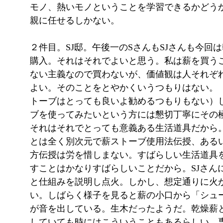
モノ、熱いモノということを学習できるかどう
親に任せるしかない。
２件目。SJ邸。午後一のSさんもSJさんも今回
購入。それはそれでよいと思う。私は薪を買う
ない主義なので買わないが、価値観は人それぞ
よい。そのことをとやかくいうつもりはない。
トーブはとっても良いよ勧めるつもりもない）
ブを使ってみたいという方には懇切丁寧にその
それはそれでとっても意義ある生活道具だから
とは全く別次元で薪ストーブ使用法伝授、ある
方伝授は労を惜しまない。すばらしい生活道具
すことはかなりすばらしいことだから。SJさん
と仕組みを説明し点火。しかし、想定通りに火
い。しばらく様子を見ると薪の小口から「シュ
が音を出している。生木だったようだ。乾燥薪
していても時にはこういうこともあるらしい。